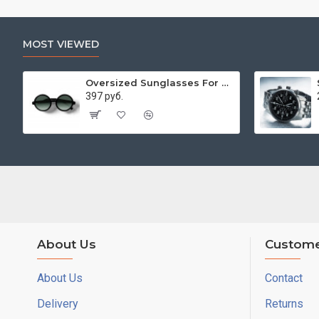
MOST VIEWED
Oversized Sunglasses For Long Summer Days
397 руб.
About Us
Custome
About Us
Contact
Delivery
Returns