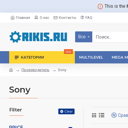
This is the
Главная
О нас
Контакты
FAQ
Все
Sale
КАТЕГОРИИ
MULTILEVEL
MEGA M
Производитель
Sony
Sony
Filter
Clear
Срав
PRICE