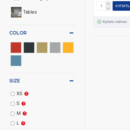
КУПИТЬ
Tables
Купить сейчас
COLOR
SIZE
XS
2
S
3
M
3
L
3