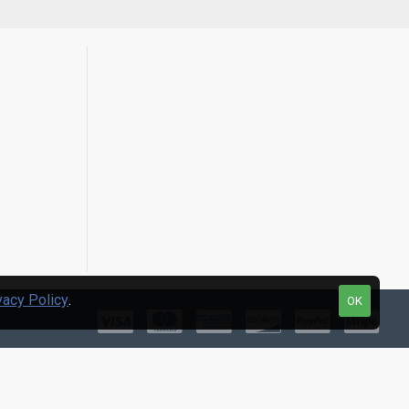
vacy Policy
.
OK